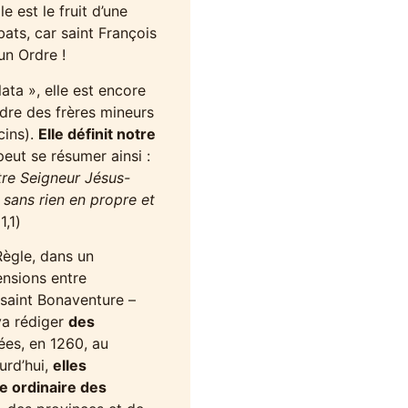
 est le fruit d’une
ats, car saint François
un Ordre !
ata », elle est encore
ordre des frères mineurs
cins).
Elle définit notre
eut se résumer ainsi :
tre Seigneur Jésus-
, sans rien en propre et
1,1)
 Règle, dans un
ensions entre
, saint Bonaventure –
va rédiger
des
ées, en 1260, au
urd’hui,
elles
ie ordinaire des