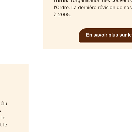
frères
, l’organisation des couvent
l’Ordre. La dernière révision de no
à 2005.
En savoir plus sur l
l
 élu
s
 le
t le