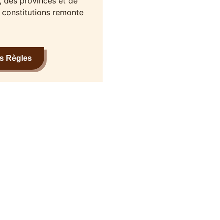
s, des provinces et de
s constitutions remonte
es Règles