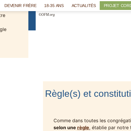
nde
DEVENIR FRÈRE
18-35 ANS
ACTUALITÉS
PROJET COR
tre
CE
©OFM.org
gle
Règle(s) et constitu
Comme dans toutes les congrégat
selon une
règle
, établie par notre