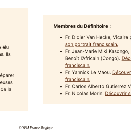
Membres du Définitoire :
Fr. Didier Van Hecke, Vicaire 
son portrait franciscain.
e élu
Fr. Jean-Marie Miki Kasongo, 
. Ils
Benoît l’Africain (Congo).
Déco
franciscain.
Fr. Yannick Le Maou.
Découvri
réparer
franciscain.
reuses
Fr. Carlos Alberto Gutierrez V
 de la
Fr. Nicolas Morin.
Découvrir so
©OFM France-Belgique