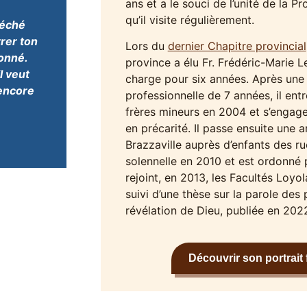
ans et a le souci de l’unité de la P
qu’il visite régulièrement.
péché
trer ton
Lors du
dernier Chapitre provincial
onné.
province a élu Fr. Frédéric-Marie 
l veut
charge pour six années. Après une
 encore
professionnelle de 7 années, il entr
frères mineurs en 2004 et s’engag
en précarité. Il passe ensuite une
Brazzaville auprès d’enfants des rue
solennelle en 2010 et est ordonné p
rejoint, en 2013, les Facultés Loyo
suivi d’une thèse sur la parole de
révélation de Dieu, publiée en 202
Découvrir son portrait 