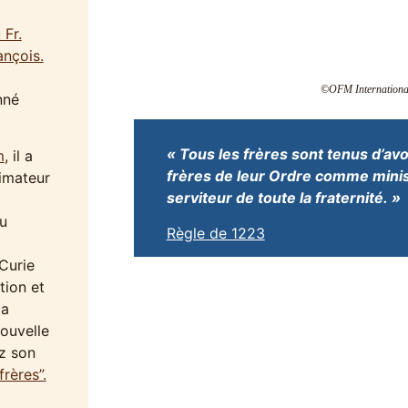
 Fr.
ançois.
©OFM Internationa
nné
« Tous les frères sont tenus d’avo
m
, il a
frères de leur Ordre comme minis
imateur
serviteur de toute la fraternité. »
u
Règle de 1223
 Curie
tion et
la
ouvelle
z son
frères”.