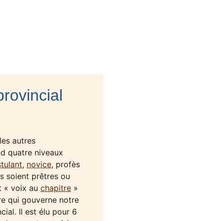
provincial
les autres
d quatre niveaux
tulant
,
novice
, profès
ls soient prêtres ou
t « voix au
chapitre
»
ère qui gouverne notre
ial. Il est élu pour 6