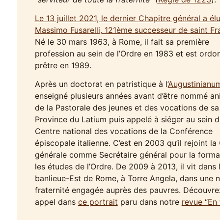
Le 13 juillet 2021, le dernier Chapitre général a élu
Massimo Fusarelli, 121ème successeur de saint Fr
Né le 30 mars 1963, à Rome, il fait sa première
profession au sein de l’Ordre en 1983 et est ordo
prêtre en 1989.
Après un doctorat en patristique à l’
Augustinianu
enseigné plusieurs années avant d’être nommé an
de la Pastorale des jeunes et des vocations de sa
Province du Latium puis appelé à siéger au sein d
Centre national des vocations de la Conférence
épiscopale italienne. C’est en 2003 qu’il rejoint la
générale comme Secrétaire général pour la forma
les études de l’Ordre. De 2009 à 2013, il vit dans 
banlieue-Est de Rome, à Torre Angela, dans une n
fraternité engagée auprès des pauvres. Découvre
appel dans
ce portrait
paru dans notre
revue “En 