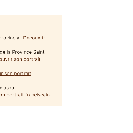
provincial.
Découvrir
de la Province Saint
uvrir son portrait
r son portrait
elasco.
n portrait franciscain.