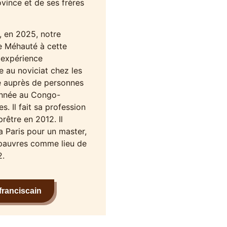
rovince et de ses frères
, en 2025, notre
Le Méhauté à cette
 expérience
e au noviciat chez les
e auprès de personnes
 année au Congo-
s. Il fait sa profession
rêtre en 2012. Il
la Paris pour un master,
s pauvres comme lieu de
2.
franciscain