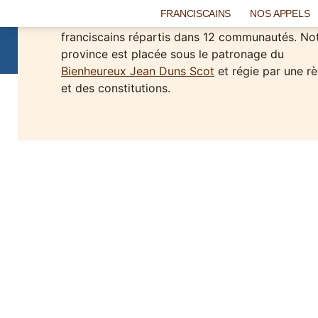
NOTRE
l’
Ordre des Frères Mineurs
présents dans le mo
FRANCISCAINS
NOS APPELS
entier. Nous sommes une centaine de frères
franciscains répartis dans 12 communautés. No
GOUVERNAN
province est placée sous le patronage du
Bienheureux Jean Duns Scot
et régie par une rè
et des constitutions.