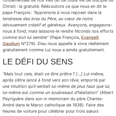
fondamentale de nos vies (et de toute vie de disciple du
Christ) : la gratuité. Réécoutons ce que nous en dit le
pape François :
“Apprenons à nous reposer dans la
tendresse des bras du Père, au cœur de notre
dévouement créatif et généreux. Avançons, engageons-
nous à fond, mais laissons-le rendre féconds nos efforts
comme bon lui semble”
(Pape François,
Evangelii
Gaudium
N°279). Dieu nous appelle à vivre réellement
gratuitement comme Lui nous a aimés gratuitement.
LE DÉFI DU SENS
“Mais tout cela, était-ce être prêtre ? […] Lui-même,
après s’être lancé à fond vers son rêve, emporté par
une intuition qu’il sentait lui-même de plus haut que lui,
lui-même eut comme un soubresaut d’hésitation”
(Albert
Peyriguère dans son in memoriam du père Charles-
André dans le Maroc catholique de 1938). Faire des
heures de voiture pour célébrer pour trois sœurs