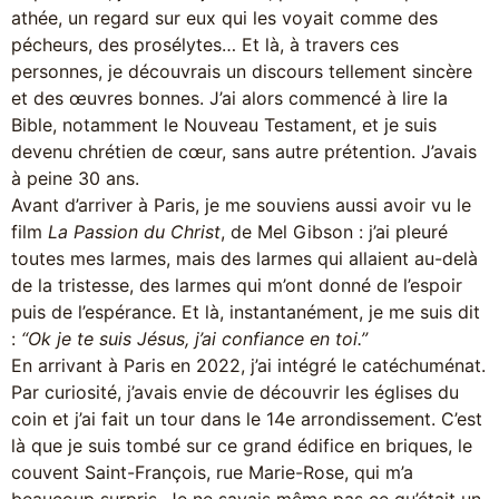
athée, un regard sur eux qui les voyait comme des
pécheurs, des prosélytes… Et là, à travers ces
personnes, je découvrais un discours tellement sincère
et des œuvres bonnes. J’ai alors commencé à lire la
Bible, notamment le Nouveau Testament, et je suis
devenu chrétien de cœur, sans autre prétention. J’avais
à peine 30 ans.
Avant d’arriver à Paris, je me souviens aussi avoir vu le
film
La Passion du Christ
, de Mel Gibson : j’ai pleuré
toutes mes larmes, mais des larmes qui allaient au-delà
de la tristesse, des larmes qui m’ont donné de l’espoir
puis de l’espérance. Et là, instantanément, je me suis dit
:
“Ok je te suis Jésus, j’ai confiance en toi.”
En arrivant à Paris en 2022, j’ai intégré le catéchuménat.
Par curiosité, j’avais envie de découvrir les églises du
coin et j’ai fait un tour dans le 14e arrondissement. C’est
là que je suis tombé sur ce grand édifice en briques, le
couvent Saint-François, rue Marie-Rose, qui m’a
beaucoup surpris. Je ne savais même pas ce qu’était un