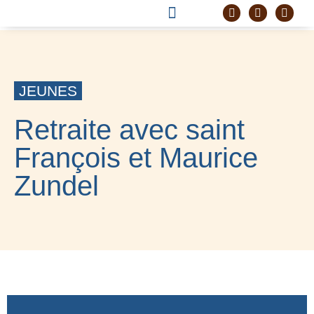
DEVENIR FRÈRE
PROJET CORDELLE
JEUNES
Retraite avec saint
François et Maurice
Zundel
13 DÉCEMBRE 2024