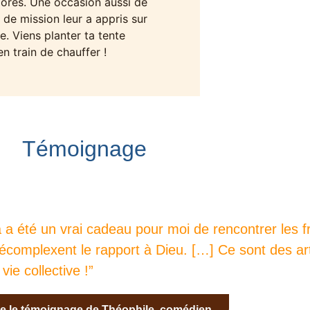
lorés. Une occasion aussi de
 de mission leur a appris sur
le. Viens planter ta tente
en train de chauffer !
Témoignage
 a été un vrai cadeau pour moi de rencontrer les f
écomplexent le rapport à Dieu. […] Ce sont des ar
 vie collective !”
re le témoignage de Théophile, comédien