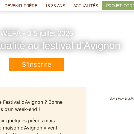
DEVENIR FRÈRE
18-35 ANS
ACTUALITÉS
PROJET COR
WEFA • 3-5 juillet 2026
itualité au festival d'Avignon
S'inscrire
Viens fêter le déb
e Festival d’Avignon ? Bonne
mps d’un week-end !
voir quelques pièces mais
 la maison d’Avignon vivent