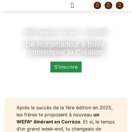
DEVENIR FRÈRE
PROJET CORDELLE
WEFA itinérant • 30 avril - 3 mai 2026
De Rocamadour à Brive,
contempler la Création
S'inscrire
Après le succès de la 1ère édition en 2025,
les frères te proposent à nouveau
un
WEFA* itinérant en Corrèze
. Et si, le temps
d’un grand week-end, tu changeais de