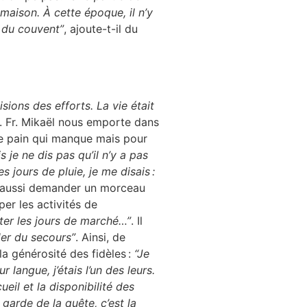
 maison. À cette époque, il n’y
” du couvent”
, ajoute-t-il du
isions des efforts. La vie était
ant. Fr. Mikaël nous emporte dans
 de pain qui manque mais pour
s je ne dis pas qu’il n’y a pas
es jours de pluie, je me disais :
lait aussi demander un morceau
iper les activités de
iter les jours de marché…”
. Il
der du secours”
. Ainsi, de
la générosité des fidèles :
“Je
r langue, j’étais l’un des leurs.
ueil et la disponibilité des
 garde de la quête, c’est la