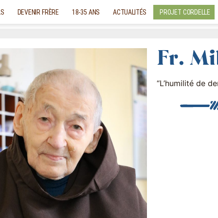
LS
DEVENIR FRÈRE
18-35 ANS
ACTUALITÉS
PROJET CORDELLE
Fr. M
“L’humilité de d