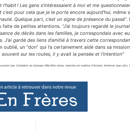
t l’habit ! Les gens s’intéressaient à moi et me questionnaie
Et c’est pour cela que je le porte encore aujourd’hui, même si
uté. Quelque part, c’est un signe de présence du passé”
.
s faite de petites attentions.
“J’ai toujours regardé le journ
sance de décès dans les familles, je correspondais avec eu
ts. J’ai gardé des liens d’amitié à travers cette corresponda
ien oublié, un “don” qui l’a certainement aidé dans sa mission
is souvent sur les routes, il y avait la pensée et l’intention”
 couvent des Cordeliers de Quimper XIIIe-XIXe siècle, mémoire de maîtrise d’histoire, Kerhervé Jean (dir.),