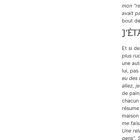
mon “ren
avait pa
bout de
J’ÉT
Et si de
plus ru
une aut
lui, pas
eu des m
allez, j
de pain,
chacun 
résume
maison 
me faisa
Une rela
gens”
. 