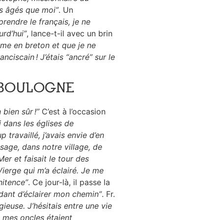
lus âgés que moi”
. Un
pprendre le français, je ne
urd’hui”
, lance-t-il avec un brin
sme en breton et que je ne
nciscain ! J’étais “ancré” sur le
 BOULOGNE
 bien sûr !”
C’est à l’occasion
i dans les églises de
ravaillé, j’avais envie d’en
ssage, dans notre village, de
r et faisait le tour des
ierge qui m’a éclairé. Je me
nitence”
. Ce jour-là, il passe la
ndant d’éclairer mon chemin”
. Fr.
gieuse. J’hésitais entre une vie
de mes oncles étaient