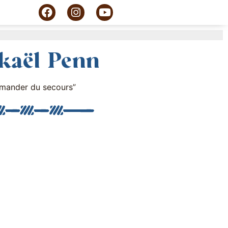
ikaël Penn
emander du secours”