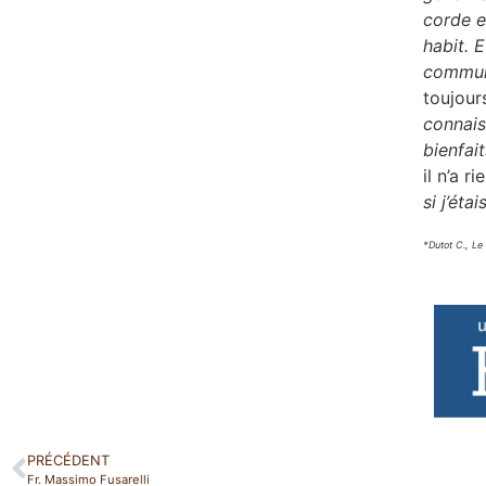
corde e
habit. 
communa
toujour
connais
bienfai
il n’a r
si j’éta
*Dutot C., Le
PRÉCÉDENT
Fr. Massimo Fusarelli