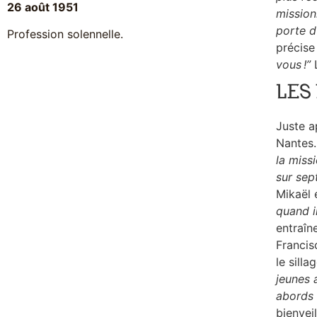
26 août 1951
mission
porte d
Profession solennelle.
précise
vous !”
L
LES
Juste a
Nantes
la miss
sur sep
Mikaël 
quand i
entraîn
Francis
le sill
jeunes 
abords 
bienvei