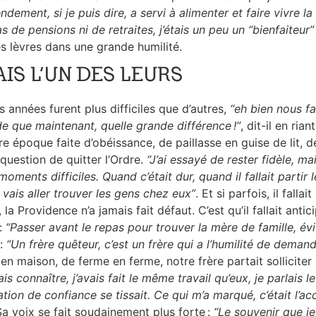
dement, si je puis dire, a servi à alimenter et faire vivre la
s de pensions ni de retraites, j’étais un peu un
“bienfaiteur
s lèvres dans une grande humilité.
AIS L’UN DES LEURS
s années furent plus difficiles que d’autres,
“eh bien nous fa
de que maintenant, quelle grande différence !”
, dit-il en ri
re époque faite d’obéissance, de paillasse en guise de lit,
 question de quitter l’Ordre.
“J’ai essayé de rester fidèle, mai
oments difficiles. Quand c’était dur, quand il fallait partir l
e vais aller trouver les gens chez eux”
. Et si parfois, il fal
 la Providence n’a jamais fait défaut. C’est qu’il fallait antic
:
“Passer avant le repas pour trouver la mère de famille, év
 :
“Un frère quêteur, c’est un frère qui a l’humilité de deman
en maison, de ferme en ferme, notre frère partait solliciter 
is connaître, j’avais fait le même travail qu’eux, je parlais leu
tion de confiance se tissait. Ce qui m’a marqué, c’était l’acc
Sa voix se fait soudainement plus forte :
“Le souvenir que je