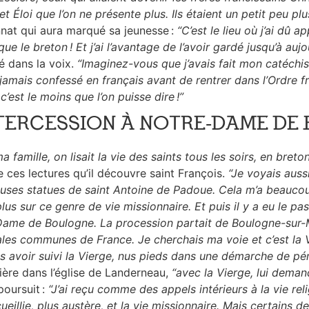
et Éloi que l’on ne présente plus. Ils étaient un petit peu p
nat qui aura marqué sa jeunesse :
“C’est le lieu où j’ai dû a
que le breton ! Et j’ai l’avantage de l’avoir gardé jusqu’à aujo
té dans la voix.
“Imaginez-vous que j’avais fait mon catéchi
 jamais confessé en français avant de rentrer dans l’Ordre fra
c’est le moins que l’on puisse dire !”
NTERCESSION À NOTRE-DAME DE
 famille, on lisait la vie des saints tous les soirs, en breton
e ces lectures qu’il découvre saint François.
“Je voyais auss
ses statues de saint Antoine de Padoue. Cela m’a beaucoup t
plus sur ce genre de vie missionnaire. Et puis il y a eu le pa
ame de Boulogne. La procession partait de Boulogne-sur-Me
ales communes de France. Je cherchais ma voie et c’est la V
s avoir suivi la Vierge, nus pieds dans une démarche de pé
tière dans l’église de Landerneau,
“avec la Vierge, lui dema
poursuit :
“J’ai reçu comme des appels intérieurs à la vie reli
cueillie, plus austère, et la vie missionnaire. Mais certains 