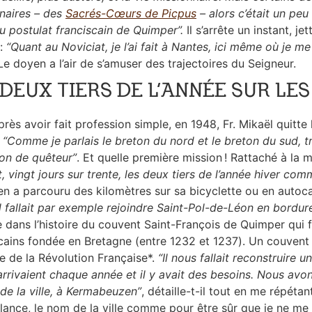
naires – des
Sacrés-Cœurs de Picpus
– alors c’était un peu
u postulat franciscain de Quimper”.
Il s’arrête un instant, je
 :
“Quant au Noviciat, je l’ai fait à Nantes, ici même où je me
e doyen a l’air de s’amuser des trajectoires du Seigneur.
 DEUX TIERS DE L’ANNÉE SUR LE
près avoir fait profession simple, en 1948, Fr. Mikaël quitte
.
“Comme je parlais le breton du nord et le breton du sud, tr
ion de quêteur”
. Et quelle première mission ! Rattaché à la
t, vingt jours sur trente, les deux tiers de l’année hiver co
en a parcouru des kilomètres sur sa bicyclette ou en autoc
l fallait par exemple rejoindre Saint-Pol-de-Léon en bordur
e dans l’histoire du couvent Saint-François de Quimper qui 
cains fondée en Bretagne (entre 1232 et 1237). Un couvent 
age de la Révolution Française*.
“Il nous fallait reconstruire
arrivaient chaque année et il y avait des besoins. Nous av
de la ville, à Kermabeuzen”
, détaille-t-il tout en me répétan
llance, le nom de la ville comme pour être sûr que je ne m