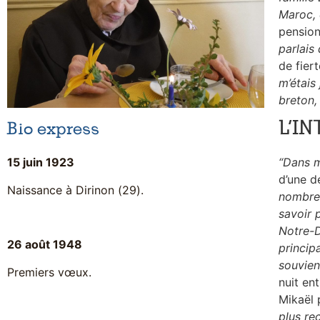
Maroc, 
pension
parlais 
de fier
m’étais
breton, 
L’I
Bio express
“Dans ma
15 juin 1923
d’une d
Naissance à Dirinon (29).
nombreu
savoir 
Notre-D
26 août 1948
princip
souvien
Premiers vœux.
nuit en
Mikaël 
plus re