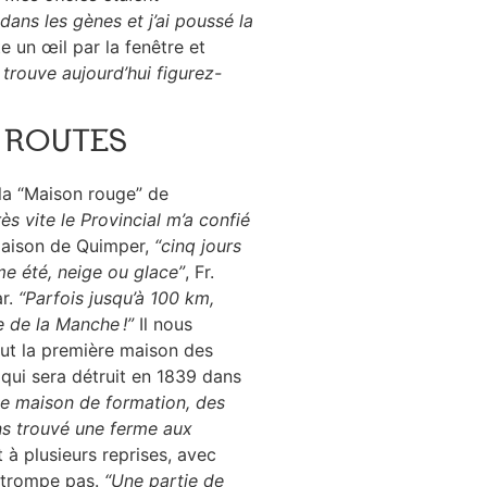
 dans les gènes et j’ai poussé la
tte un œil par la fenêtre et
 trouve aujourd’hui figurez-
S ROUTES
 la “Maison rouge” de
ès vite le Provincial m’a confié
 maison de Quimper,
“cinq jours
mme été, neige ou glace”
, Fr.
ar.
“Parfois jusqu’à 100 km,
e de la Manche !”
Il nous
fut la première maison des
qui sera détruit en 1839 dans
 une maison de formation, des
ons trouvé une ferme aux
t à plusieurs reprises, avec
e trompe pas.
“Une partie de