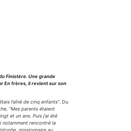
 du Finistère. Une grande
ur
En frères
, il revient sur son
étais l’aîné de cinq enfants”
. Du
îche.
“Mes parents étaient
ngt et un ans. Puis j’ai été
ai notamment rencontré la
ristophe, missionnaire au