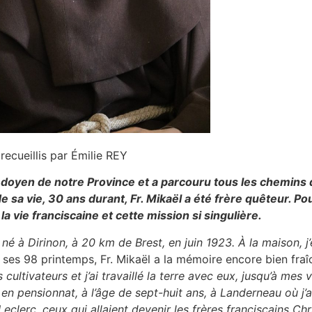
recueillis par Émilie REY
le doyen de notre Province et a parcouru tous les chemins
de sa vie, 30 ans durant, Fr. Mikaël a été frère quêteur. Po
 la vie franciscaine et cette mission si singulière.
 né à Dirinon, à 20 km de Brest, en juin 1923. À la maison, j’
 ses 98 printemps, Fr. Mikaël a la mémoire encore bien fra
cultivateurs et j’ai travaillé la terre avec eux, jusqu’à mes vi
en pensionnat, à l’âge de sept-huit ans, à Landerneau où j’
 Leclerc, ceux qui allaient devenir les frères franciscains Ch