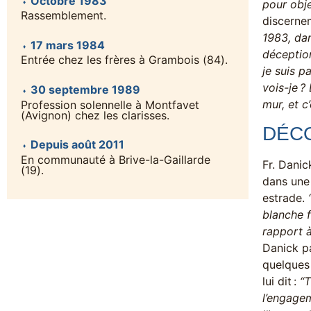
Octobre 1983
pour obje
Rassemblement.
discerne
1983, dan
17 mars 1984
déception
Entrée chez les frères à Grambois (84).
je suis p
vois-je ?
30 septembre 1989
mur, et c
Profession solennelle à Montfavet
(Avignon) chez les clarisses.
DÉC
Depuis août 2011
En communauté à Brive-la-Gaillarde
Fr. Danic
(19).
dans une 
estrade.
blanche f
rapport à
Danick pa
quelques
lui dit :
“T
l’engagem