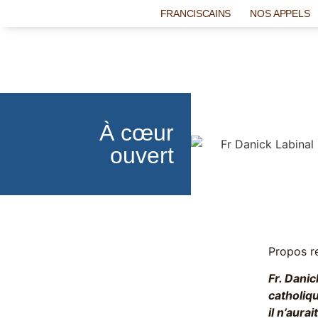
FRANCISCAINS
NOS APPELS
À cœur
ouvert
Propos re
Fr. Dani
catholiq
il n’aura