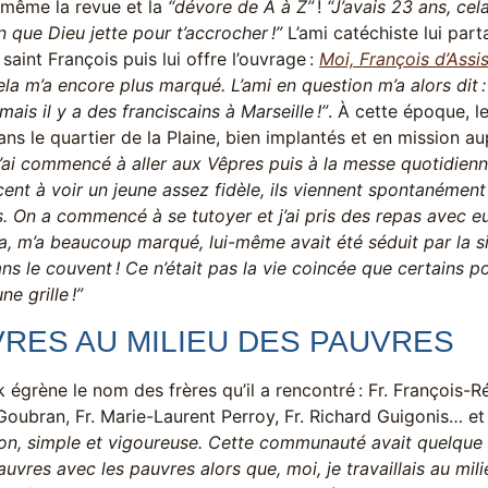
même la revue et la
“dévore de A à Z”
!
“J’avais 23 ans, cela
 que Dieu jette pour t’accrocher !”
L’ami catéchiste lui par
 saint François puis lui offre l’ouvrage :
Moi, François d’Assi
cela m’a encore plus marqué. L’ami en question m’a alors dit 
mais il y a des franciscains à Marseille !”
. À cette époque, l
ns le quartier de la Plaine, bien implantés et en mission a
’ai commencé à aller aux Vêpres puis à la messe quotidienn
t à voir un jeune assez fidèle, ils viennent spontanément l
. On a commencé à se tutoyer et j’ai pris des repas avec eu
, m’a beaucoup marqué, lui-même avait été séduit par la si
ns le couvent ! Ce n’était pas la vie coincée que certains p
ne grille !”
RES AU MILIEU DES PAUVRES
k égrène le nom des frères qu’il a rencontré : Fr. François-Rég
oubran, Fr. Marie-Laurent Perroy, Fr. Richard Guigonis… et
on, simple et vigoureuse. Cette communauté avait quelque c
auvres avec les pauvres alors que, moi, je travaillais au mili