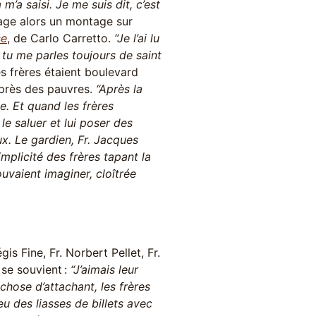
 m’a saisi. Je me suis dit, c’est
tage alors un montage sur
se
, de Carlo Carretto.
“Je l’ai lu
: tu me parles toujours de saint
es frères étaient boulevard
uprès des pauvres.
“Après la
e. Et quand les frères
e saluer et lui poser des
x. Le gardien, Fr. Jacques
mplicité des frères tapant la
ouvaient imaginer, cloîtrée
is Fine, Fr. Norbert Pellet, Fr.
 se souvient :
“J’aimais leur
hose d’attachant, les frères
eu des liasses de billets avec