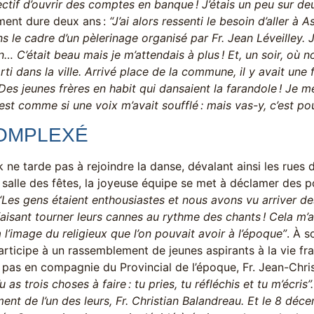
ctif d’ouvrir des comptes en banque ! J’étais un peu sur de
ment dure deux ans :
“J’ai alors ressenti le besoin d’aller à 
s le cadre d’un pèlerinage organisé par Fr. Jean Léveilley. J
… C’était beau mais je m’attendais à plus ! Et, un soir, où n
arti dans la ville. Arrivé place de la commune, il y avait une
 Des jeunes frères en habit qui dansaient la farandole ! Je 
’est comme si une voix m’avait soufflé : mais vas-y, c’est pour
OMPLEXÉ
k ne tarde pas à rejoindre la danse, dévalant ainsi les rues d’
salle des fêtes, la joyeuse équipe se met à déclamer des p
“Les gens étaient enthousiastes et nous avons vu arriver de
aisant tourner leurs cannes au rythme des chants ! Cela m
 l’image du religieux que l’on pouvait avoir à l’époque”
. À s
rticipe à un rassemblement de jeunes aspirants à la vie fra
 pas en compagnie du Provincial de l’époque, Fr. Jean-Chri
u as trois choses à faire : tu pries, tu réfléchis et tu m’écris”.
ent de l’un des leurs, Fr. Christian Balandreau. Et le 8 déc