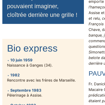
emporte 
pouvaient imaginer,
l’hameçon
Assise et
cloîtrée derrière une grille !
et relu, 
François 
Chave, da
banque, j
commencen
Bio express
questions
Simonetta
belote da
10 juin 1959
derrière u
Naissance à Ganges (34).
PAUV
1982
Rencontre avec les frères de Marseille.
Fr. Danic
Macaire G
Septembre 1983
prédicati
Pèlerinage à Assise.
étaient p