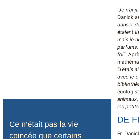
“Je n’ai 
Danick se
danser da
étaient l
mais je n
parfums, 
foi”
. Aprè
mathémati
“J’étais 
avec le c
bibliothèq
écologis
animaux, 
les petit
DE F
Ce n’était pas la vie
Fr. Danic
coincée que certains