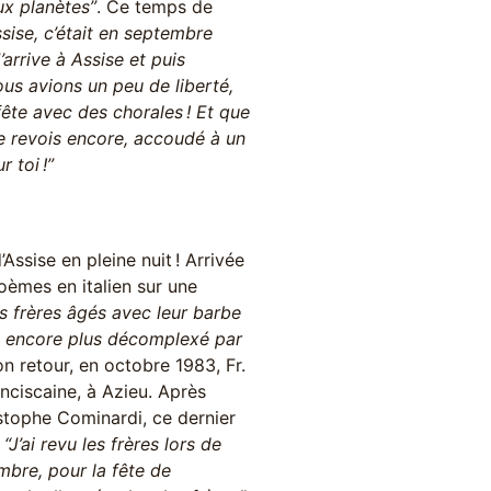
ux planètes”
. Ce temps de
Assise, c’était en septembre
’arrive à Assise et puis
ous avions un peu de liberté,
 fête avec des chorales ! Et que
me revois encore, accoudé à un
 toi !”
Assise en pleine nuit ! Arrivée
oèmes en italien sur une
s frères âgés avec leur barbe
’a encore plus décomplexé par
on retour, en octobre 1983, Fr.
nciscaine, à Azieu. Après
stophe Cominardi, ce dernier
 “J’ai revu les frères lors de
embre, pour la fête de