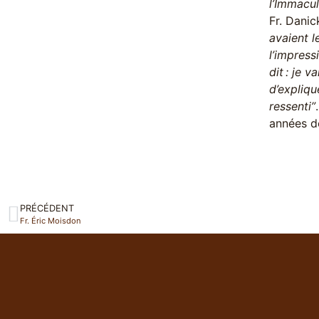
l’Immacul
Fr. Danic
avaient l
l’impress
dit : je 
d’expliqu
ressenti”
années de
PRÉCÉDENT
Fr. Éric Moisdon