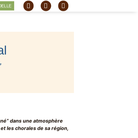
DELLE
al
”
aigné” dans une atmosphère
et les chorales de sa région,