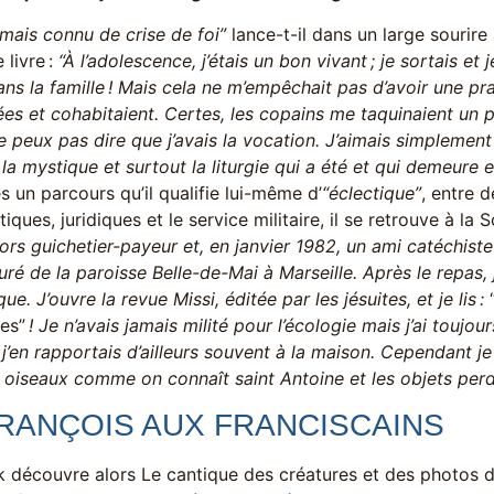
jamais connu de crise de foi”
lance-t-il dans un large sourire
 livre :
“À l’adolescence, j’étais un bon vivant ; je sortais e
ns la famille ! Mais cela ne m’empêchait pas d’avoir une pra
iées et cohabitaient. Certes, les copains me taquinaient un p
e peux pas dire que j’avais la vocation. J’aimais simplement l
la mystique et surtout la liturgie qui a été et qui demeure 
s un parcours qu’il qualifie lui-même d’
“éclectique”
, entre d
ques, juridiques et le service militaire, il se retrouve à la 
alors guichetier-payeur et, en janvier 1982, un ami catéchist
uré de la paroisse Belle-de-Mai à Marseille. Après le repas, j
ue. J’ouvre la revue Missi, éditée par les jésuites, et je lis :
tes”
! Je n’avais jamais milité pour l’écologie mais j’ai toujou
j’en rapportais d’ailleurs souvent à la maison. Cependant je
s oiseaux comme on connaît saint Antoine et les objets perd
RANÇOIS AUX FRANCISCAINS
k découvre alors Le cantique des créatures et des photos de