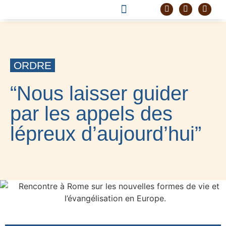
DEVENIR FRÈRE
PROJET CORDELLE
ORDRE
“Nous laisser guider
par les appels des
lépreux d’aujourd’hui”
6 MAI 2024