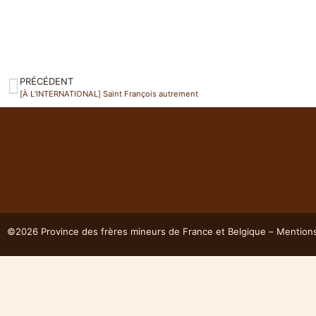
PRÉCÉDENT
[À L’INTERNATIONAL] Saint François autrement
©2026 Province des frères mineurs de France et Belgique – Mention