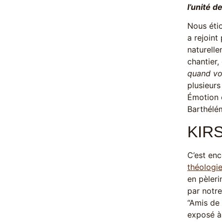
l’unité 
Nous étio
a rejoint
naturelle
chantier,
quand vou
plusieurs
Émotion e
Barthélém
KIR
C’est enc
théologi
en pèleri
par notre
“Amis de 
exposé à 