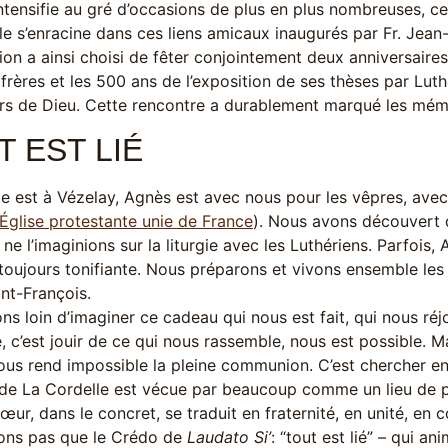
’intensifie au gré d’occasions de plus en plus nombreuses,
le s’enracine dans ces liens amicaux inaugurés par Fr. Jean-
tion a ainsi choisi de fêter conjointement deux anniversaires
frères et les 500 ans de l’exposition de ses thèses par Luthe
rs de Dieu. Cette rencontre a durablement marqué les mém
T EST LIÉ
le est à Vézelay, Agnès est avec nous pour les vêpres, ave
Église protestante unie de France
). Nous avons découvert
ne l’imaginions sur la liturgie avec les Luthériens. Parfois,
 toujours tonifiante. Nous préparons et vivons ensemble le
int-François.
ns loin d’imaginer ce cadeau qui nous est fait, qui nous réj
 c’est jouir de ce qui nous rassemble, nous est possible. Ma
ous rend impossible la pleine communion. C’est chercher en
de La Cordelle est vécue par beaucoup comme un lieu de paix
œur, dans le concret, se traduit en fraternité, en unité, e
ions pas que le Crédo de
Laudato Si’
: “tout est lié” – qui a