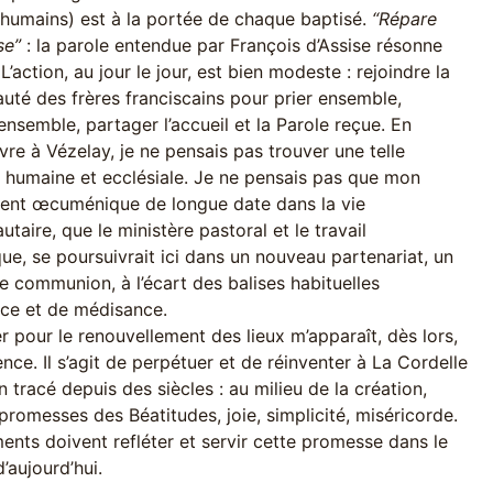
 humains) est à la portée de chaque baptisé.
“Répare
se”
: la parole entendue par François d’Assise résonne
 L’action, au jour le jour, est bien modeste : rejoindre la
té des frères franciscains pour prier ensemble,
ensemble, partager l’accueil et la Parole reçue. En
vre à Vézelay, je ne pensais pas trouver une telle
é humaine et ecclésiale. Je ne pensais pas que mon
nt œcuménique de longue date dans la vie
aire, que le ministère pastoral et le travail
ue, se poursuivrait ici dans un nouveau partenariat, un
 communion, à l’écart des balises habituelles
nce et de médisance.
 pour le renouvellement des lieux m’apparaît, dès lors,
nce. Il s’agit de perpétuer et de réinventer à La Cordelle
 tracé depuis des siècles : au milieu de la création,
 promesses des Béatitudes, joie, simplicité, miséricorde.
ents doivent refléter et servir cette promesse dans le
’aujourd’hui.