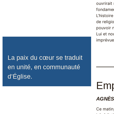
ouvrirait
fondament
L’histoir
de religio
pouvoir n
Lui et no
imprévue,
La paix du cœur se traduit
en unité, en communauté
d’Église.
Emp
AGNÈS
Ce matin,