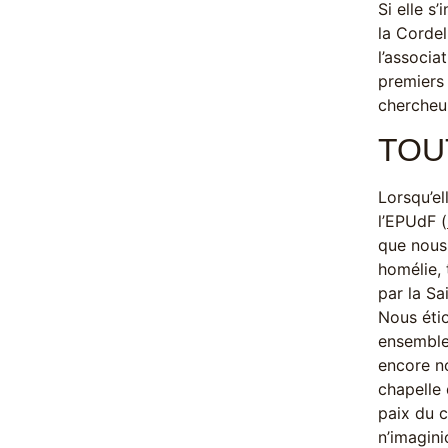
Si elle s
la Cordel
l’associa
premiers 
chercheu
TOU
Lorsqu’el
l’EPUdF (
que nous 
homélie,
par la Sa
Nous étio
ensemble,
encore n
chapelle 
paix du c
n’imagin