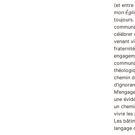
(et entre
mon Égli
toujours.
communau
célébrer 
venant vi
fraternit
engageme
communaut
théologiq
chemin de
d’ignora
M’engager
une évide
un chemin
vivre les
Les bâtim
langage d