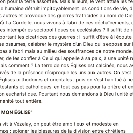
on pour la terre assoiffée. Mais ailleurs, le vent attise les f
ce humaine détruit impitoyablement les conditions de vie, d
s autres et provoque des guerres fratricides au nom de Die
u’à La Cordelle, nous vivons à l’abri de ces déchaînements
es intempéries sociopolitiques ou ecclésiales ? Il suffit de 
portant les cicatrices des guerres ; il suffit d’être à l’écout
es psaumes, célébrer le mystère d’un Dieu qui s’expose sur 
s à l’abri mais au milieu des souffrances de notre monde. Il 
er, de les confier à Celui qui appelle à sa paix, à une unité 
ais comment ? La terre de nos Églises est calcinée, nous av
ivés de la présence réciproque les uns aux autres. On s’es
Églises orthodoxes et orientales ; puis on s’est habitué à 
testants et catholiques, en tout cas pas pour la prière et 
on eucharistique. Pourtant nous demandons à Dieu l’unité et
manité tout entière.
 MON ÉGLISE”
 vit à Vézelay, on peut être ambitieux et modeste en
s : soigner les blessures de la division entre chrétiens