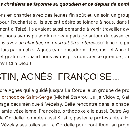
des chrétiens se façonne au quotidien et ce depuis de no
ns en chantier avec des jeunes fin août et, un soir, un gro
 pour l’eucharistie. Ils avaient désiré se joindre à nous, dan
ment à Taizé. Ils avaient aussi demandé à venir travailler av
 et nous avons pu avoir un beau partage autour du casse-c
s avez un chantier, on pourrait être intéressés”
lance le pa
 fois par an chez Agnès (voir encadré ci-dessous) et Anne-
t gratitude quand nous avons pris conscience qu’en ce jour,
y ! Clin Dieu !
STIN, AGNÈS, FRANÇOISE…
ore Agnès qui a guidé jusqu’à La Cordelle un groupe de pro
e orthodoxe Saint-Serge
(Michel Stavrou, Julija Vidovic, Gab
nage oecuménique à Vézelay. Belle rencontre dans la chapel
 amie vézelienne, Françoise, orthodoxe elle aussi. Outre Ag
la Cordelle” compte aussi Kirstin, pasteure protestante à H
Vézelay ses toiles sur La Cordelle pour contribuer au proje