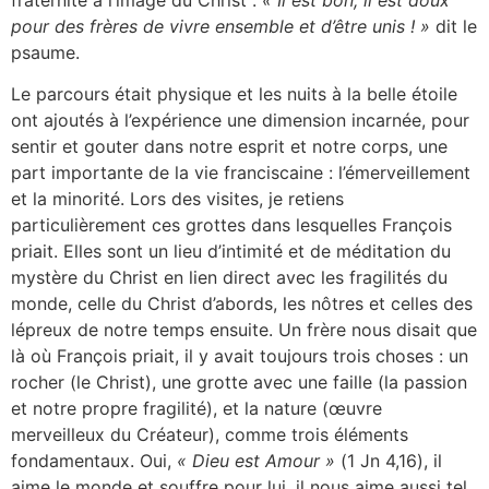
fraternité à l’image du Christ :
« Il est bon, il est doux
pour des frères de vivre ensemble et d’être unis ! »
dit le
psaume.
Le parcours était physique et les nuits à la belle étoile
ont ajoutés à l’expérience une dimension incarnée, pour
sentir et gouter dans notre esprit et notre corps, une
part importante de la vie franciscaine : l’émerveillement
et la minorité. Lors des visites, je retiens
particulièrement ces grottes dans lesquelles François
priait. Elles sont un lieu d’intimité et de méditation du
mystère du Christ en lien direct avec les fragilités du
monde, celle du Christ d’abords, les nôtres et celles des
lépreux de notre temps ensuite. Un frère nous disait que
là où François priait, il y avait toujours trois choses : un
rocher (le Christ), une grotte avec une faille (la passion
et notre propre fragilité), et la nature (œuvre
merveilleux du Créateur), comme trois éléments
fondamentaux. Oui,
« Dieu est Amour »
(1 Jn 4,16), il
aime le monde et souffre pour lui, il nous aime aussi tel