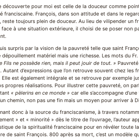
e découverte pour moi est celle de la douceur comme point 
ité franciscaine. François, dans son attitude et dans le regard
r, reste toujours plein de douceur. Au lieu de vilipender un
 face à une situation extérieure, il choisi de se poser non p
nt.
suis surpris par la vision de la pauvreté telle que saint Franç
 dépouillement matériel mais une richesse. Les mots du Fr. 
e Fils ne possède rien, mais il peut jouir de tout. »
Pauvreté 
 Autant d’expressions que l’on retrouve souvent chez les fr
 Elle est également intégrale et se retrouve par exemple 
s propres réalisations. Pour illustrer cette pauvreté, on par
tant
« pèlerins en ce monde »
car elle s’accompagne d’une 
’un chemin, non pas une fin mais un moyen pour arriver à D
rnant donc à la source du franciscanisme, à travers notamm
ement » et « minorité » dès le titre de l’ouvrage, l’auteur 
stique de la spiritualité franciscaine pour en révéler toute l
ure de saint François. 800 après sa mort, c’est un modèle qui,