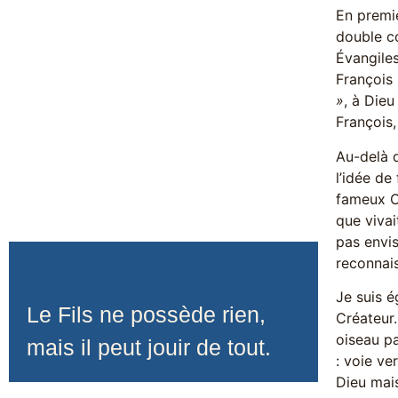
En premie
double c
Évangiles
François
»
, à Dieu
François
Au-delà d
l’idée de
fameux C
que vivai
pas envi
reconnais
Je suis é
Le Fils ne possède rien,
Créateur.
oiseau pa
mais il peut jouir de tout.
: voie ve
Dieu mais