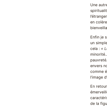
Une autr
spiritual
l’étrange
en colère
bienveilla
Enfin je 
un simple
cela :
« L
minorité…
pauvreté.
envers no
comme é
l’image d
En retou
émerveill
caractéri
de la fig