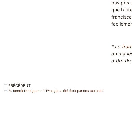
pas pris 
que l’aut
francisca
facilemen
* La
frat
ou mariés
ordre de 
PRÉCÉDENT
Fr. Benoît Dubigeon : “L’Évangile a été écrit par des taulards”