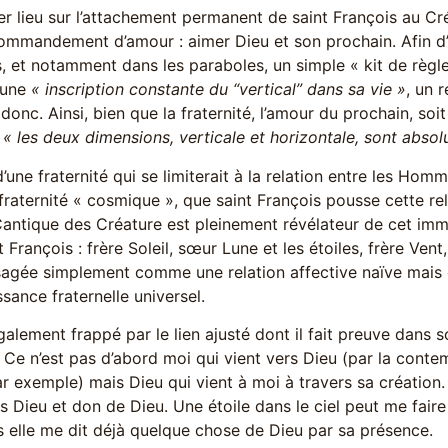
r lieu sur l’attachement permanent de saint François au Cré
ommandement d’amour : aimer Dieu et son prochain. Afin d’é
, et notamment dans les paraboles, un simple « kit de règles
 une
« inscription constante du “vertical” dans sa vie »
, un 
 donc. Ainsi, bien que la fraternité, l’amour du prochain, so
,
« les deux dimensions, verticale et horizontale, sont absol
’une fraternité qui se limiterait à la relation entre les Hom
 fraternité « cosmique », que saint François pousse cette rel
antique des Créature est pleinement révélateur de cet imm
t François : frère Soleil, sœur Lune et les étoiles, frère Vent,
sagée simplement comme une relation affective naïve mais 
sance fraternelle universel.
galement frappé par le lien ajusté dont il fait preuve dans s
 Ce n’est pas d’abord moi qui vient vers Dieu (par la contem
r exemple) mais Dieu qui vient à moi à travers sa création
rs Dieu et don de Dieu. Une étoile dans le ciel peut me fair
 elle me dit déjà quelque chose de Dieu par sa présence.