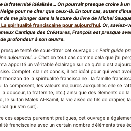
 la fraternité idéalisée… On pourrait presque croire à un
Neige pour ne citer que ceux-là. En tout cas, autant d’ima
nt de me plonger dans la lecture du livre de Michel Sauqu
 La spiritualité franciscaine pour aujourd’hui
. Or, saviez-
 fameux Cantique des Créatures, François est presque ave
 de profondeur à son œuvre.
 presque tenté de sous-titrer cet ouvrage :
« Petit guide pra
ine aujourd’hui. »
C’est en tout cas comme cela que j’ai perç
 m’a apporté un véritable éclairage sur ce qu’elle est aujourd
ssise. Complet, clair et concis, il est idéal pour qui veut avo
 l’horizon de la spiritualité franciscaine : la famille francisc
i la composent, les valeurs majeures auxquelles elle se ratta
é, la douceur, la fraternité, etc.) ainsi que des éléments de la
, le sultan Malek Al-Kamil, la vie aisée de fils de drapier, l
cal qui s’en suit).
e ces aspects purement pratiques, cet ouvrage a également 
ualité franciscaine avec un certain nombre d’éléments très éc