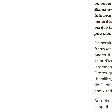
ou encore
Blanche-
tête ava
minorité.
écrit le
peu plus
On serait
francisca
pages. Il
saint d’A
largement
Ordres qu
l’humilit
de Gubbio
choix radi
Au-delà c
la spirit