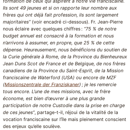
formation de ceux qui aspirent à notre vie franciscaine.
Ils sont 49 jeunes et si on rapporte leur nombre aux
frères qui ont déjà fait profession, ils sont largement
majoritaires”
(voir encadré ci-dessous). Fr. Jean-Pierre
nous éclaire avec quelques chiffres :
“75 % de notre
budget annuel est consacré à la formation et nous
n’arrivons à assumer, en propre, que 25 % de cette
dépense. Heureusement, nous bénéficions du soutien de
la Curie générale à Rome, de la Province du Bienheureux
Jean Duns Scot de France et de Belgique, de nos frères
canadiens de la Province du Saint-Esprit, de la Mission
franciscaine de Waterford (USA) ou encore de MZF
(
Missionszentrale der Franziskaner
) ; je les remercie
tous encore. L’une de mes missions, avec le frère
économe, est bien d’œuvrer à une plus grande
participation de notre Custodie dans la prise en charge
de ces jeunes”
, partage-t-il, réjoui de la vitalité de la
vocation franciscaine sur l’île mais pleinement conscient
des enjeux qu’elle soulève.