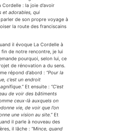
Cordelle : la joie d’avoir
et adorables, qui
pu parler de son propre voyage à
oiser la route des franciscains
uand il évoque La Cordelle à
a fin de notre rencontre, je lui
emande pourquoi, selon lui, ce
rojet de rénovation a du sens.
l me répond d’abord :
“Pour la
ue, c’est un endroit
agnifique.”
Et ensuite :
“C’est
eau de voir des bâtiments
omme ceux-là auxquels on
edonne vie, de voir que l’on
onne une vision au site.”
Et
uand il parle à nouveau des
rères, il lâche :
“Mince, quand