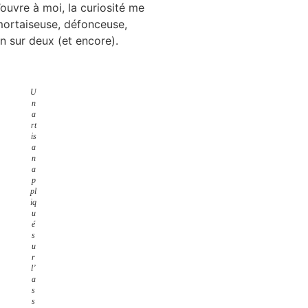
ouvre à moi, la curiosité me
mortaiseuse, défonceuse,
n sur deux (et encore).
U
n
a
rt
is
a
n
a
p
pl
iq
u
é
s
u
r
l’
a
s
s