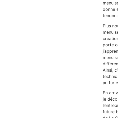
menuise
donne e
tenonne
Plus no
menuise
créatio
porte o
j’appre
menuisi
différen
Ainsi, c
techniq
au fur 
En arriv
je déco
l’entrep
future 
de La C