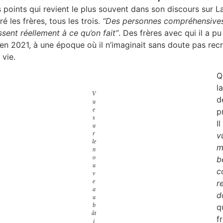
s points qui revient le plus souvent dans son discours sur La 
é les frères, tous les trois.
“Des personnes compréhensives 
ssent réellement à ce qu’on fait”
. Des frères avec qui il a 
 en 2021, à une époque où il n’imaginait sans doute pas recr
 vie.
Q
l
V
d
u
e
p
s
I
u
r
v
le
m
n
o
b
u
c
v
e
r
a
d
u
b
q
ât
f
i