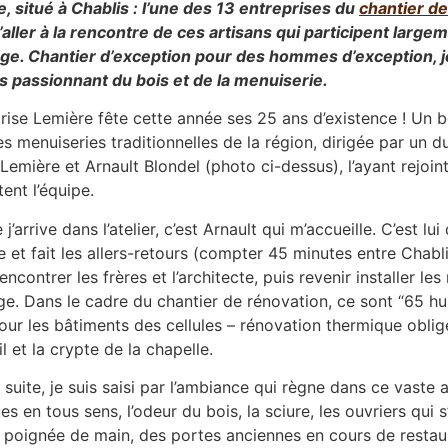
, situé à Chablis : l’une des 13 entreprises du
chantier de
’aller à la rencontre de ces artisans qui participent larg
age. Chantier d’exception pour des hommes d’exception,
rs passionnant du bois et de la menuiserie.
prise Lemière fête cette année ses 25 ans d’existence ! Un b
es menuiseries traditionnelles de la région, dirigée par un 
 Lemière et Arnault Blondel (photo ci-dessus), l’ayant rejoint
ent l’équipe.
j’arrive dans l’atelier, c’est Arnault qui m’accueille. C’est lui
e et fait les allers-retours (compter 45 minutes entre Chabl
encontrer les frères et l’architecte, puis revenir installer le
age. Dans le cadre du chantier de rénovation, ce sont “65 hui
our les bâtiments des cellules – rénovation thermique obli
l et la crypte de la chapelle.
 suite, je suis saisi par l’ambiance qui règne dans ce vaste 
es en tous sens, l’odeur du bois, la sciure, les ouvriers qui 
 poignée de main, des portes anciennes en cours de resta