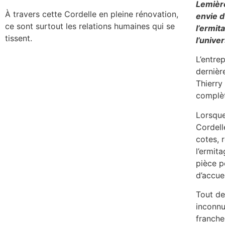
Lemière
À travers cette Cordelle en pleine rénovation,
envie d
ce sont surtout les relations humaines qui se
l’ermit
tissent.
l’unive
L’entre
dernièr
Thierry
complèt
Lorsque 
Cordell
cotes, r
l’ermit
pièce p
d’accuei
Tout de
inconnu
franche