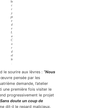
la
c
r
y
pt
e
d
e
L
a
C
o
r
d
el
le
.
d le sourire aux lèvres :
“Nous
n œuvre pensée par les
uatrième demande, l’atelier
 une première fois visiter le
prend progressivement le projet
“Sans doute un coup de
e dit-il le regard malicieux.