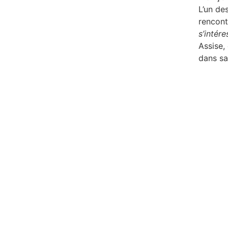
L’un de
rencontr
s’intére
Assise,
dans sa