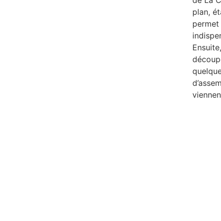
plan, ét
permet 
indispe
Ensuite,
découpé
quelque
d’assem
viennent