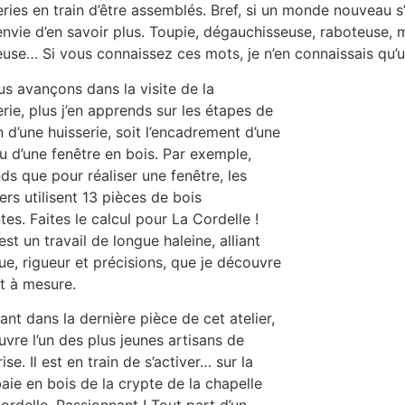
ries en train d’être assemblés. Bref, si un monde nouveau s’
nvie d’en savoir plus. Toupie, dégauchisseuse, raboteuse, 
use… Si vous connaissez ces mots, je n’en connaissais qu’u
us avançons dans la visite de la
rie, plus j’en apprends sur les étapes de
n d’une huisserie, soit l’encadrement d’une
u d’une fenêtre en bois. Par exemple,
nds que pour réaliser une fenêtre, les
ers utilisent 13 pièces de bois
tes. Faites le calcul pour La Cordelle !
’est un travail de longue haleine, alliant
ue, rigueur et précisions, que je découvre
et à mesure.
ant dans la dernière pièce de cet atelier,
uvre l’un des plus jeunes artisans de
rise. Il est en train de s’activer… sur la
baie en bois de la crypte de la chapelle
ordelle. Passionnant ! Tout part d’un