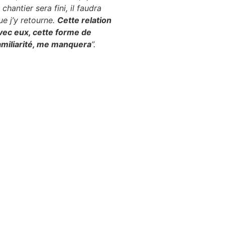
e chantier sera fini, il faudra
ue j’y retourne.
Cette relation
vec eux, cette forme de
amiliarité, me manquera
”.