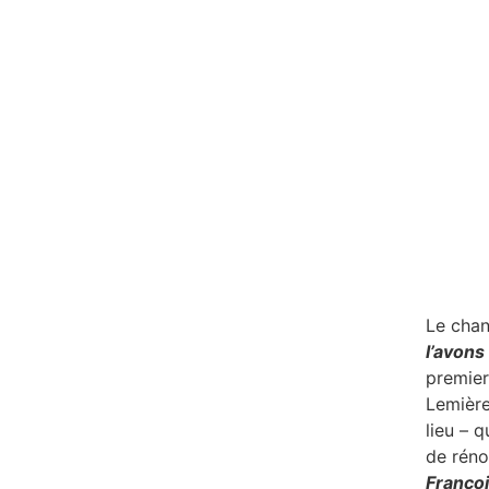
Le chan
l’avons 
premier
Lemière
lieu – 
de rénov
Françoi