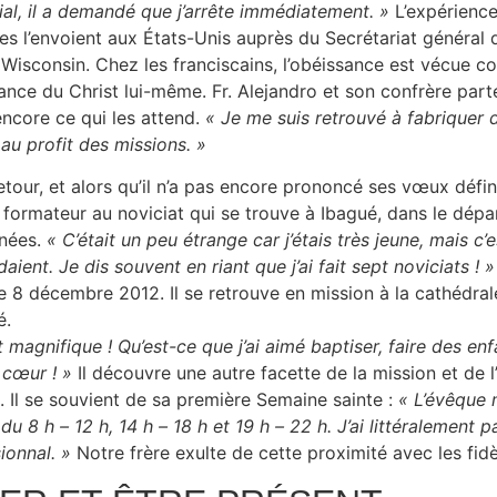
ial, il a demandé que j’arrête immédiatement. »
L’expérience
res l’envoient aux États-Unis auprès du Secrétariat général 
 Wisconsin. Chez les franciscains, l’obéissance est vécue 
sance du Christ lui-même. Fr. Alejandro et son confrère par
encore ce qui les attend.
« Je me suis retrouvé à fabriquer d
au profit des missions. »
etour, et alors qu’il n’a pas encore prononcé ses vœux défin
 formateur au noviciat qui se trouve à Ibagué, dans le dépa
nnées.
« C’était un peu étrange car j’étais très jeune, mais c’
aient. Je dis souvent en riant que j’ai fait sept noviciats ! »
le 8 décembre 2012. Il se retrouve en mission à la cathédr
é.
t magnifique ! Qu’est-ce que j’ai aimé baptiser, faire des en
 cœur ! »
Il découvre une autre facette de la mission et de l’
e. Il se souvient de sa première Semaine sainte :
« L’évêque m
t du 8 h – 12 h, 14 h – 18 h et 19 h – 22 h. J’ai littéralement
ionnal. »
Notre frère exulte de cette proximité avec les fidè