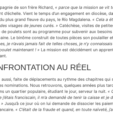
agnie de son frère Richard,
« parce que la mission se vit 
t d’échelle. Vient le temps d’un engagement en diocèse, dan
 du plus grand fleuve du pays, le Río Magdalena.
« Cela a ét
 des visages de jeunes curés. »
Catéchèse, visites de petit
 de poulets sont au programme pour subvenir aux besoins
caine. Le binôme construit de toutes pièces son poulailler et
s, je n’avais jamais fait de telles choses, je n’y connaissais 
poulet maintenant ! »
La mission est décidément un apprent
ant.
NFRONTATION AU RÉEL
t, aussi, faite de déplacements au rythme des chapitres qu
es nominations. Nous retrouvons, quelques années plus tard
ns un quartier populaire, étudiant le jour, serveur la nuit.
« 
 j’étais franciscain, il m’a demandé de tenir la caisse et je d
 »
Jusqu’à ce jour où on lui demande de dissocier les paie
ancaire.
« C’était de la fraude et quand, en toute naïveté, j