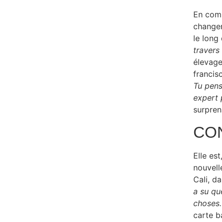
En comp
changen
le long
travers
élevage
francis
Tu pense
expert 
surpren
CO
Elle es
nouvell
Cali, da
a su que
choses.
carte b