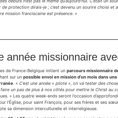
 des débuts n’est pas le même qu’aujourd’hui. C’était un sour
r de protection dirais-je ; c’est devenu un sourire choisi et
re mission franciscaine est présence. »
 année missionnaire avec
res de France-Belgique initient un
parcours missionnaire 
hant sur un
possible envoi en mission d’un mois dans une 
rranée
.
« C’est une année « pilote », on va tester des chose
 faire un pas de plus à nos côtés pour mettre le Christ au c
ues. »
Les quatre week-ends seront l’occasion d’approfondir
our l’Église, pour saint François, pour ses frères et ses sœu
te sa dimension interculturelle et interreligieuse.