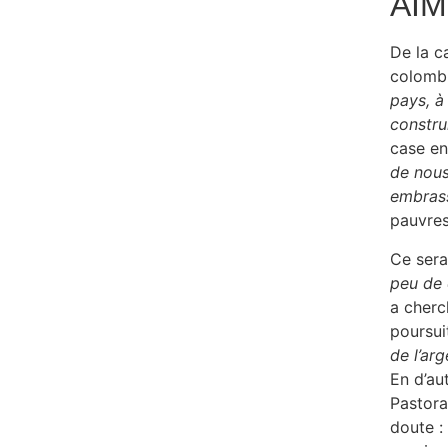
AIM
De la c
colombi
pays, à
constru
case en
de nous
embras
pauvre
Ce sera
peu de 
a cherc
poursui
de l’ar
En d’aut
Pastora
doute :