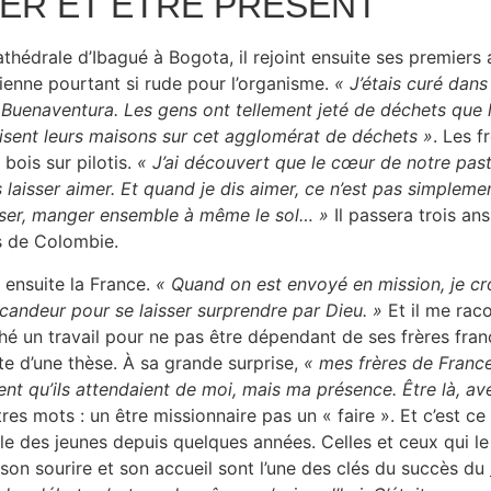
ER ET ÊTRE PRÉSENT
athédrale d’Ibagué à Bogota, il rejoint ensuite ses premiers
enne pourtant si rude pour l’organisme.
« J’étais curé dans
 Buenaventura. Les gens ont tellement jeté de déchets que la
isent leurs maisons sur cet agglomérat de déchets »
. Les f
 bois sur pilotis.
« J’ai découvert que le cœur de notre pasto
 laisser aimer. Et quand je dis aimer, ce n’est pas simplement
ser, manger ensemble à même le sol… »
Il passera trois ans
s de Colombie.
 ensuite la France.
« Quand on est envoyé en mission, je croi
candeur pour se laisser surprendre par Dieu. »
Et il me raco
hé un travail pour ne pas être dépendant de ses frères frança
te d’une thèse. À sa grande surprise,
« mes frères de France
gent qu’ils attendaient de moi, mais ma présence. Être là, av
res mots : un être missionnaire pas un « faire ». Et c’est ce q
le des jeunes depuis quelques années. Celles et ceux qui le
 son sourire et son accueil sont l’une des clés du succès du