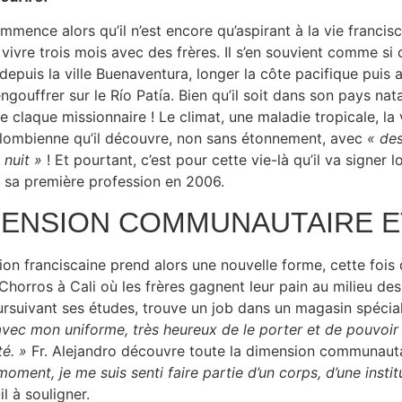
mmence alors qu’il n’est encore qu’aspirant à la vie francisc
vivre trois mois avec des frères. Il s’en souvient comme si c’
depuis la ville Buenaventura, longer la côte pacifique puis
engouffrer sur le Río Patía. Bien qu’il soit dans son pays nat
e claque missionnaire ! Le climat, une maladie tropicale, la 
lombienne qu’il découvre, non sans étonnement, avec
« de
 nuit »
! Et pourtant, c’est pour cette vie-là qu’il va signer l
 sa première profession en 2006.
MENSION COMMUNAUTAIRE E
ion franciscaine prend alors une nouvelle forme, cette fois
Chorros à Cali où les frères gagnent leur pain au milieu des t
rsuivant ses études, trouve un job dans un magasin spéciali
avec mon uniforme, très heureux de le porter et de pouvoir 
té. »
Fr. Alejandro découvre toute la dimension communautai
moment, je me suis senti faire partie d’un corps, d’une insti
-il à souligner.