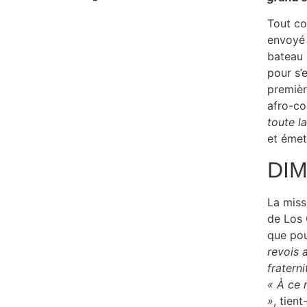
Tout co
envoyé 
bateau 
pour s’
premièr
afro-co
toute la
et émet
DI
La miss
de Los 
que pou
revois 
fraterni
« À ce 
»
, tient