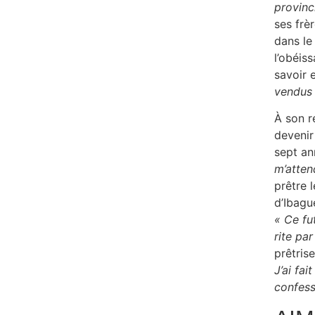
provinc
ses frè
dans le
l’obéis
savoir 
vendus 
À son r
devenir
sept a
m’attend
prêtre 
d’Ibagu
« Ce fu
rite par
prêtris
J’ai fai
confess