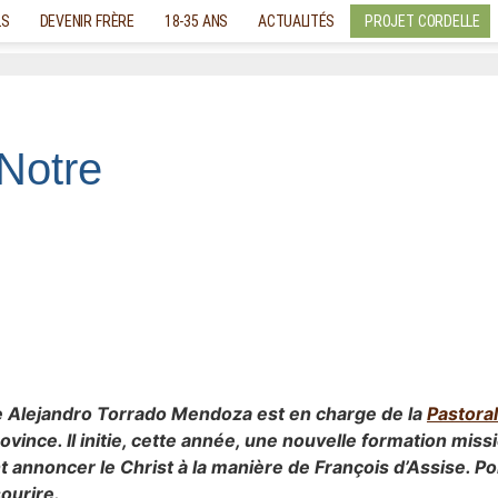
LS
DEVENIR FRÈRE
18-35 ANS
ACTUALITÉS
PROJET CORDELLE
 Notre
e Alejandro Torrado Mendoza est en charge de la
Pastora
rovince. Il initie, cette année, une nouvelle formation mis
t annoncer le Christ à la manière de François d’Assise. Po
ourire.