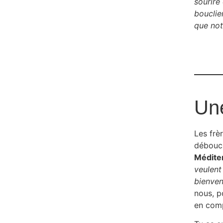
sourire
bouclie
que not
Une
Les frè
débouc
Médite
veulent
bienven
nous, p
en comp