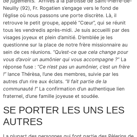
de jugements.”
Arrivés à la paroisse de Saint-Pierre-de-
Neuilly (92), Fr. Rogatien s’engage vers le fond de
l’église où nous passons une porte discrète. Là, il
retrouve le petit groupe, appelé “Cœur”, qui se réunit
tous les vendredis après-midi. Je suis accueilli par des
visages joyeux et plein d’amitié. D’emblée je les
questionne sur la place de notre frère missionnaire au
sein de ces réunions.
“Qu’est-ce que cela change pour
vous d’avoir un aumônier qui vous accompagne ?”
La
réponse fuse :
“Ce n’est pas un aumônier, c’est un frère
!”
lance Thérèsa, l’une des membres, suivie par les
autres d’un rire aux éclats.
“Il fait partie de la
communauté !”
La confirmation d’un authentique lien
fraternel, d’une famille joyeuse et soudée.
SE PORTER LES UNS LES
AUTRES
La plupart des personnes qui font partie des Pèlerins de