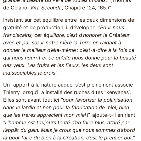
grande la beauté du Père de toutes choses.”
(Thomas
de Celano,
Vita Secunda
, Chapitre 124, 165.)”
Insistant sur cet équilibre entre les deux dimensions de
gratuité et de production, il développe.
“Pour nous
franciscains, cet équilibre, c’est d’honorer le Créateur
avec et par sœur notre mère la Terre en l’aidant à
donner le meilleur d’elle-même : c’est-à-dire à la fois ce
qui nous nourrit et ce qu’elle nous donne pour la beauté
des yeux. Les fruits et les fleurs, les deux sont
indissociables je crois”
.
Un rapport à la nature auquel s’est pleinement associé
Thierry lorsqu’il a installé des ruches dites “kényanes”.
Elles sont avant tout ici
“pour favoriser la pollinisation
dans le jardin et non pour la fabrication de miel, bien
que les frères apprécient mon miel !
”, ajoute-t-il en riant.
“L’homme est toujours tenté d’en faire plus, attiré par
l’appât du gain. Mais je crois que nous sommes d’abord
là pour faire du bien à la Création, c’est le premier but.”