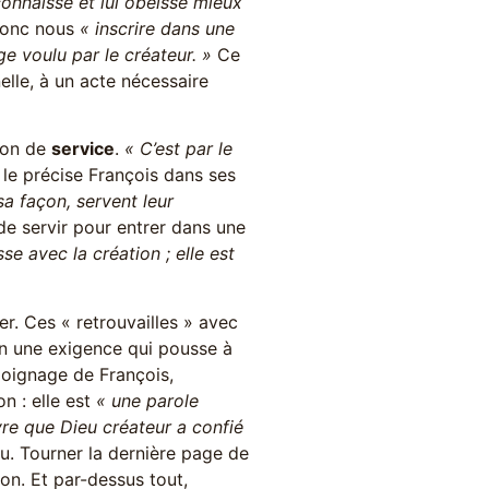
 connaisse et lui obéisse mieux
 donc nous
« inscrire dans une
 voulu par le créateur. »
Ce
nelle, à un acte nécessaire
tion de
service
.
« C’est par le
le précise François dans ses
sa façon, servent leur
 de servir pour entrer dans une
se avec la création ; elle est
r. Ces « retrouvailles » avec
en une exigence qui pousse à
moignage de François,
on : elle est
« une parole
vre que Dieu créateur a confié
u. Tourner la dernière page de
tion. Et par-dessus tout,