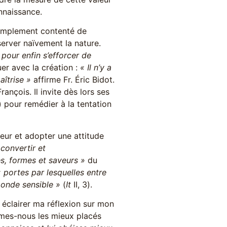
onnaissance.
simplement contenté de
server naïvement la nature.
 pour enfin s’efforcer de
er avec la création :
« Il n’y a
aîtrise »
affirme Fr. Éric Bidot.
rançois. Il invite dès lors ses
 pour remédier à la tentation
ieur et adopter une attitude
 convertir et
s, formes et saveurs »
du
 portes par lesquelles entre
monde sensible »
(
It
II, 3).
éclairer ma réflexion sur mon
mes-nous les mieux placés