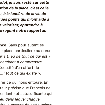
idot, je suis resté sur cette
tion de la place, c’est celle
 à la lumière de la vie de
lques points qui m’ont aidé à
r valoriser, apprendre à
nterrogent notre rapport au
nce
. Sans pour autant se
ne place particulière au cœur
r à Dieu de tout ce qui est »
.
cherchant à comprendre
nécessité d’un effort de
…] tout ce qui existe ».
rer ce qui nous entoure. En
auteur précise que François ne
pendante et autosuffisante qui
ieu dans lequel chaque
ndre la mesure de cette valeur