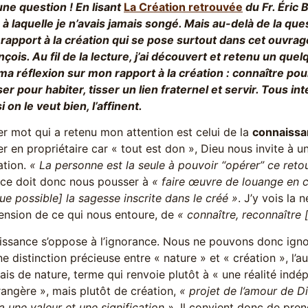
une question ! En lisant
La Création retrouvée
du Fr. Éric B
 à laquelle je n’avais jamais songé. Mais au-delà de la ques
rapport à la création qui se pose surtout dans cet ouvrage,
nçois. Au fil de la lecture, j’ai découvert et retenu un que
a réflexion sur mon rapport à la création : connaître pou
er pour habiter, tisser un lien fraternel et servir. Tous i
i on le veut bien, l’affinent.
r mot qui a retenu mon attention est celui de la
connaissa
 en propriétaire car « tout est don », Dieu nous invite à u
ation.
« La personne est la seule à pouvoir “opérer” ce retou
ace doit donc nous pousser à
« faire œuvre de louange en 
ue possible] la sagesse inscrite dans le créé »
. J’y vois la 
nsion de ce qui nous entoure, de
« connaître, reconnaître [
issance s’oppose à l’ignorance. Nous ne pouvons donc igno
ne distinction précieuse entre « nature » et « création », l’
ais de nature, terme qui renvoie plutôt à « une réalité indé
trangère », mais plutôt de création,
« projet de l’amour de D
a une valeur et une signification »
. Il convient donc de pre