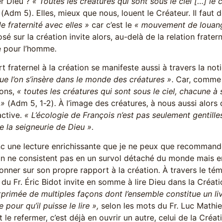
er Dieu ?
« Toutes les créatures qui sont sous le ciel […] le
(Adm 5). Elles, mieux que nous, louent le Créateur. Il faut
de fraternité avec elles »
car c’est le
« mouvement de louange
sé sur la création invite alors, au-delà de la relation frater
é pour l’homme.
t fraternel à la création se manifeste aussi à travers la no
ue l’on s’insère dans le monde des créatures »
. Car, comme 
ons,
« toutes les créatures qui sont sous le ciel, chacune à 
 »
(Adm 5, 1-2). À l’image des créatures, à nous aussi alors
active.
« L’écologie de François n’est pas seulement gentilles
e la seigneurie de Dieu ».
c une lecture enrichissante que je ne peux que recommande
ion ne consistent pas en un survol détaché du monde mais 
onner sur son propre rapport à la création. À travers le té
 du Fr. Éric Bidot invite en somme à lire Dieu dans la Créati
xprimée de multiples façons dont l’ensemble constitue un li
 pour qu’il puisse le lire »,
selon les mots du Fr. Luc Mathie
et le refermer, c’est déjà en ouvrir un autre, celui de la Créa