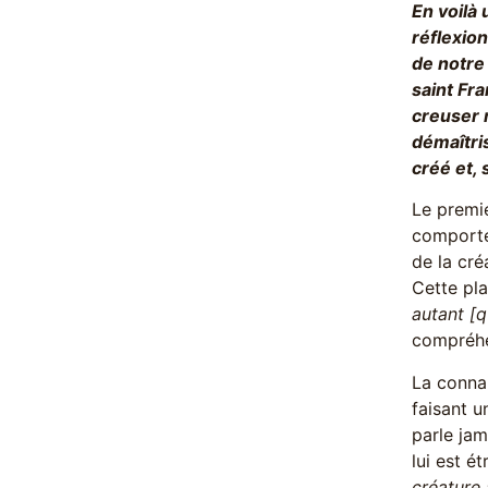
En voilà 
réflexion
de notre 
saint Fra
creuser m
démaîtris
créé et, s
Le premie
comporter
de la cré
Cette pl
autant [q
compréhe
La conna
faisant u
parle jam
lui est é
créature 