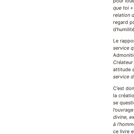
pour lou
que toi »
relation 
regard po
d’humilit
Le rappor
service q
Admoniti
Créateur
attitude 
service d
C’est don
la créat
se questi
l’ouvrage
divine, e
à l’homme
ce livre 