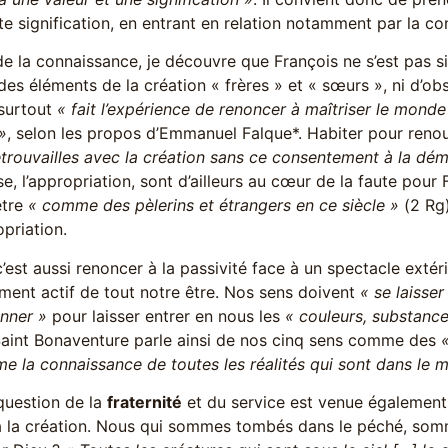
te signification, en entrant en relation notamment par la c
de la connaissance, je découvre que François ne s’est pas 
s éléments de la création « frères » et « sœurs », ni d’ob
 surtout
« fait l’expérience de renoncer à maîtriser le monde
»
, selon les propos d’Emmanuel Falque*. Habiter pour renou
trouvailles avec la création sans ce consentement à la dém
se, l’appropriation, sont d’ailleurs au cœur de la faute pour F
être
« comme des pèlerins et étrangers en ce siècle »
(2 Rg)
opriation.
c’est aussi renoncer à la passivité face à un spectacle extér
ment actif de tout notre être. Nos sens doivent
« se laisser
onner »
pour laisser entrer en nous les
« couleurs, substance
aint Bonaventure parle ainsi de nos cinq sens comme des
«
e la connaissance de toutes les réalités qui sont dans le 
 question de la
fraternité
et du service est venue également 
à la création. Nous qui sommes tombés dans le péché, som