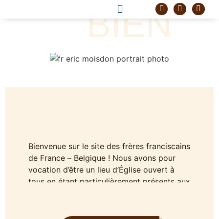
BIEN
DEVENIR FRÈRE
PROJET CORDELLE
Bienvenue sur le site des frères franciscains
de France – Belgique ! Nous avons pour
vocation d’être un lieu d’Église ouvert à
tous en étant particulièrement présents aux
marges de la société.