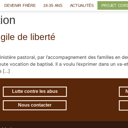
DEVENIR FRÈRE
18-35 ANS
ACTUALITÉS
PROJET COR
tion
gile de liberté
istère pastoral, par l’accompagnement des familles en deui
ute vocation de baptisé. Il a voulu l’exprimer dans un va-et-v
s […]
Lutte contre les abus
N
Nous contacter