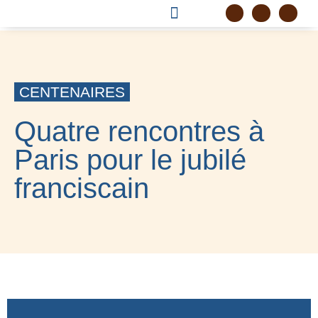
DEVENIR FRÈRE
PROJET CORDELLE
CENTENAIRES
Quatre rencontres à
Paris pour le jubilé
franciscain
4 MARS 2026