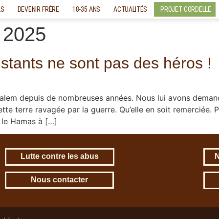
LS
DEVENIR FRÈRE
18-35 ANS
ACTUALITÉS
PROJET CORDELLE
 2025
istants ne sont pas des héros !
usalem depuis de nombreuses années. Nous lui avons demand
te terre ravagée par la guerre. Qu’elle en soit remerciée. 
 le Hamas à […]
Lutte contre les abus
N
Nous contacter