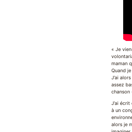
« Je vien
volontari
maman qui
Quand je 
J’ai alo
assez bas
chanson
J’ai écri
à un cong
environne
alors je 
imaginer.