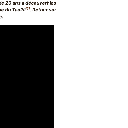
e 26 ans a découvert les
[1]
pe du TauPil
. Retour sur
é.