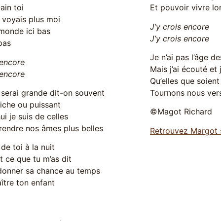
ain toi
Et pouvoir vivre 
 voyais plus moi
J’y crois encore
monde ici bas
J’y crois encore
 pas
Je n’ai pas l’âge d
 encore
Mais j’ai écouté et j
 encore
Qu’elles que soien
 serai grande dit-on souvent
Tournons nous vers
riche ou puissant
©Magot Richard
ui je suis de celles
 rendre nos âmes plus belles
Retrouvez Margot
 de toi à la nuit
t ce que tu m’as dit
donner sa chance au temps
aître ton enfant