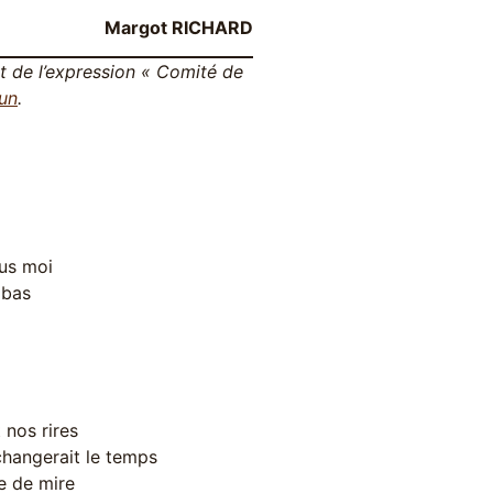
Margot RICHARD
et de l’expression « Comité de
sun
.
lus moi
 bas
 nos rires
 changerait le temps
ne de mire