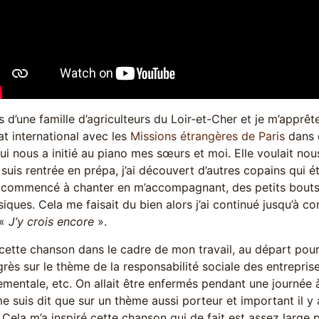
s d’une famille d’agriculteurs du Loir-et-Cher et je m’apprêt
at international avec les
Missions étrangères de Paris
dans 
 nous a initié au piano mes sœurs et moi. Elle voulait nou
suis rentrée en prépa, j’ai découvert d’autres copains qui é
rs commencé à chanter en m’accompagnant, des petits bouts
iques. Cela me faisait du bien alors j’ai continué jusqu’à 
 «
J’y crois encore
».
t cette chanson dans le cadre de mon travail, au départ pour
rès sur le thème de la responsabilité sociale des entrepris
mentale, etc. On allait être enfermés pendant une journée
me suis dit que sur un thème aussi porteur et important il y
 Cela m’a inspiré cette chanson qui de fait est assez large