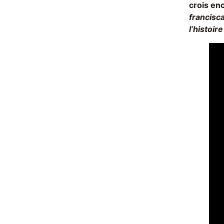
crois en
francisca
l’histoir