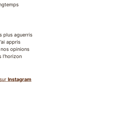
longtemps
es plus aguerris
’ai appris
t nos opinions
 l’horizon
 sur
Instagram