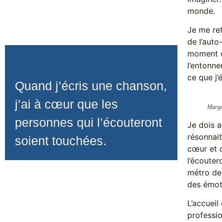
monde.
Je me ret
de l’auto
moment où
l’entonne
ce que j’
Quand j’écris une chanson,
j’ai à cœur que les
Margot
personnes qui l’écouteront
Je dois 
résonnait
soient touchées.
cœur et d
l’écouter
métro de 
des émot
L’accueil
professio