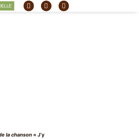
DELLE
 de la chanson
« J’y