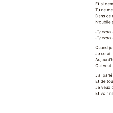
Et si dem
Tu ne me
Dans ce 
N’oublie
J’y crois
J’y crois
Quand je
Je serai 
Aujourd’h
Qui veut
J’ai parlé
Et de tou
Je veux 
Et voir n