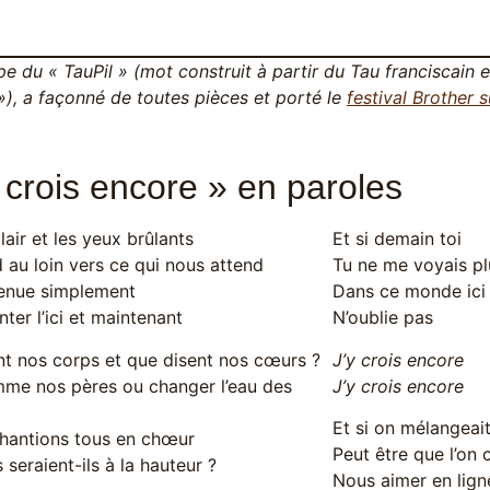
pe du « TauPil » (mot construit à partir du Tau franciscain 
»), a façonné de toutes pièces et porté le
festival Brother 
y crois encore » en paroles
clair et les yeux brûlants
Et si demain toi
 au loin vers ce qui nous attend
Tu ne me voyais p
venue simplement
Dans ce monde ici
ter l’ici et maintenant
N’oublie pas
nt nos corps et que disent nos cœurs ?
J’y crois encore
mme nos pères ou changer l’eau des
J’y crois encore
Et si on mélangeait
chantions tous en chœur
Peut être que l’on
seraient-ils à la hauteur ?
Nous aimer en lig