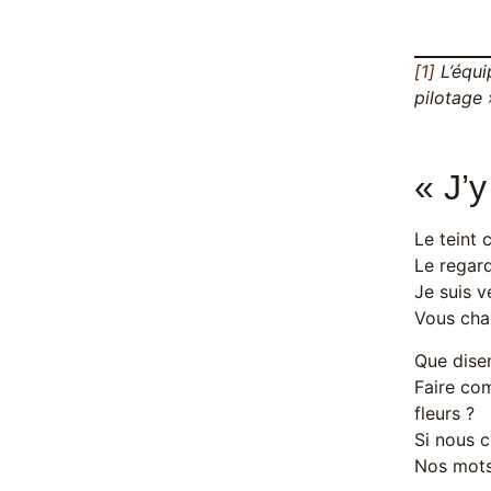
[1]
L’équi
pilotage 
« J’
Le teint 
Le regard
Je suis 
Vous chan
Que dise
Faire co
fleurs ?
Si nous 
Nos mots 