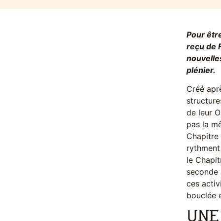
Pour être
reçu de 
nouvelles
plénier.
Créé aprè
structure
de leur O
pas la mê
Chapitre 
rythment 
le Chapit
seconde a
ces activ
bouclée e
UNE