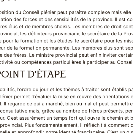
ition du Conseil plénier peut paraître complexe mais elle
ation des forces et des sensibilités de la province. Il est 
s élus et de membres choisis. Les membres de droit sont le
rovincial, les définiteurs provinciaux, le secrétaire de la Pro
e pour la formation et les études, le secrétaire pour les miss
ur de la formation permanente. Les membres élus sont sep
e des frères. Le ministre provincial peut enfin inviter certa
ctivité ou compétences particulières à participer au Conseil,
POINT D’ÉTAPE
alités, l’ordre du jour et les thèmes à traiter sont établis par
lénier permet d’évaluer la mise en œuvre des orientations 
l. Il regarde ce qui a marché, bien ou mal et peut permettre 
consultative mais, grâce au nombre de frères présents, per
r. C’est assurément un temps fort qui ouvre le chemin et ba
provincial. Plus fondamentalement, il réfléchit à comment d
rnelle et approfondir notre identité franciscaine. C’est un out