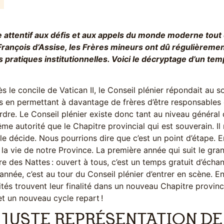
 attentif aux défis et aux appels du monde moderne tout e
François d’Assise, les Frères mineurs ont dû régulièreme
 pratiques institutionnelles. Voici le décryptage d’un temp
s le concile de Vatican II, le Conseil plénier répondait au 
s en permettant à davantage de frères d’être responsables d
rdre. Le Conseil plénier existe donc tant au niveau général qu
me autorité que le Chapitre provincial qui est souverain. Il 
le décide. Nous pourrions dire que c’est un point d’étape. En
la vie de notre Province. La première année qui suit le gran
re des Nattes : ouvert à tous, c’est un temps gratuit d’écha
nnée, c’est au tour du Conseil plénier d’entrer en scène. En
ités trouvent leur finalité dans un nouveau Chapitre provincia
t un nouveau cycle repart !
 JUSTE REPRÉSENTATION DE