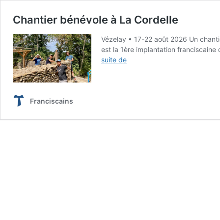
Chantier bénévole à La Cordelle
Vézelay • 17-22 août 2026 Un chantie
est la 1ère implantation franciscain
Chantier
suite de
bénévole
à
La
Cordelle
Franciscains